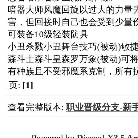
暗器大师风魔回旋以过大的力量
害，但回接时自己也会受到少量
可装备10级轻装防具
小丑杀戮小丑舞台技巧(被动)敏捷+
森斗士森斗皇森罗万象(被动)可
有种族且不受邪魔系克制，所有抗
页:
[1]
查看完整版本:
职业晋级分支-新
Powered by
Discuz! X3.5 Ar