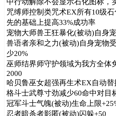
中行动解除不会显示石化图标，实
咒缚师控制类咒术EX所有10级
先的基础上提高33%成功率
宠物大师兽王狂暴化(被动)自身宠
兽语者亲和之力(被动)自身宠物
少20%
巫师结界师守护领域为我方全体免
2000
哈贝鲁巫女超强再生术EX自动替
格斗士武尊寸劲减少60命中对目
冠军斗士气魄(被动)生命上限+25
忍者暗杀者影匿(被动)闪躲+50