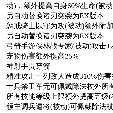
动)，额外提高自身60%生命(被动
另自动替换诸刃突袭为EX版本
惩戒骑士以守为攻(被动)额外附加
另自动替换诸刃突袭为EX版本
弓箭手游侠林战专家(被动)攻击+2
宠物伤害额外提高25%
神射手贯穿箭
精准攻击一列敌人造成310%伤害
士兵禁卫军无可佩戴除法杖外所有
所有技能等级上限额外提高五级(
领主调兵遣将(被动)可佩戴除法杖