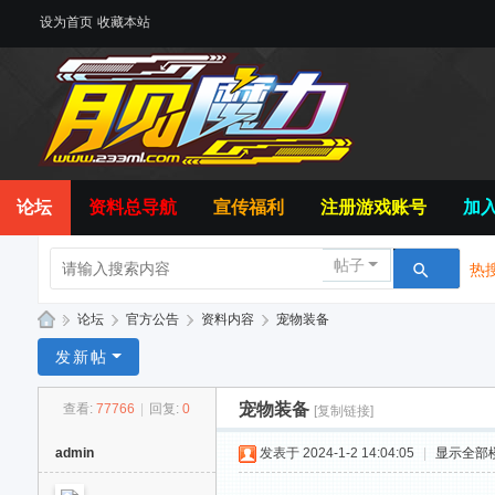
设为首页
收藏本站
论坛
资料总导航
宣传福利
注册游戏账号
加入
帖子
热搜
»
论坛
›
官方公告
›
资料内容
›
宠物装备
月
发新帖
见
宠物装备
查看:
77766
|
回复:
0
[复制链接]
魔
力
admin
发表于 2024-1-2 14:04:05
|
显示全部
玩