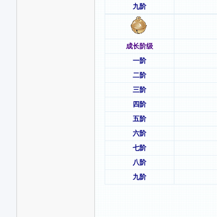
九阶
成长阶级
一阶
二阶
三阶
四阶
五阶
六阶
七阶
八阶
九阶