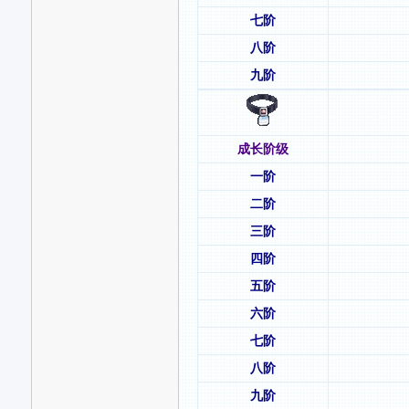
七阶
八阶
九阶
成长阶级
一阶
二阶
三阶
四阶
五阶
六阶
七阶
八阶
九阶