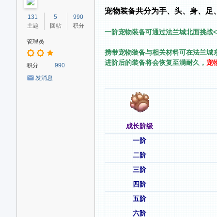
家
宠物装备共分为手、头、身、足
131
5
990
交
主题
回帖
积分
一阶宠物装备可通过法兰城北面挑战<
流
管理员
社
携带宠物装备与相关材料可在法兰城东门
进阶后的装备将会恢复至满耐久，
宠
区
积分
990
发消息
成长阶级
一阶
二阶
三阶
四阶
五阶
六阶