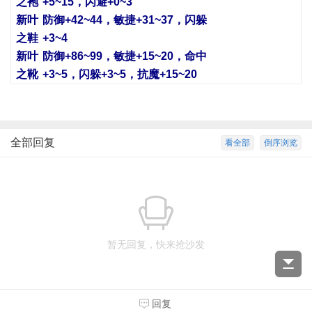
之袍
+5~15，闪避+0~3
新叶
防御+42~44，敏捷+31~37，闪躲
之鞋
+3~4
新叶
防御+86~99，敏捷+15~20，命中
之靴
+3~5，闪躲+3~5，抗魔+15~20
全部回复
看全部
倒序浏览
暂无回复，快来抢沙发
回复